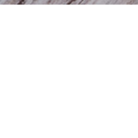
Aktuelle Informationen
Immer noch gibt es Bestrebungen von Seiten einiger Politiker,
Naturheilkunde und andere komplementäre
Behandlungsmethoden zu diskreditieren. Aus diesem Anlass
möchte ich auf die Bürgerbewegung
"www.weils-hilft.de"
hinweisen. Diese Bewegung setzt sich für ein konstruktives
Miteinander von Schulmedizin und Naturmedizin ein, für eine
ganzheitliche Sicht auf den Menschen.